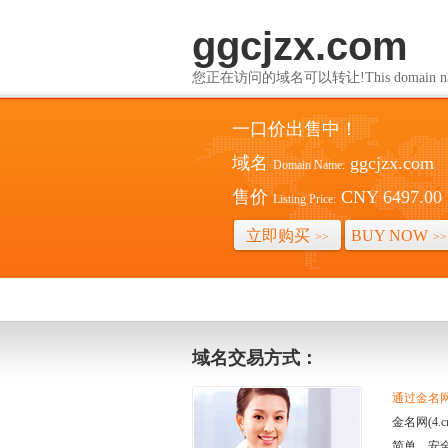
ggcjzx.com
您正在访问的域名可以转让!This domain name i
一口价出售中！
域名
ggcjzx.com
Domain Name:
售价
CNY 6497.00
Listing Price:
立即购买
BUY NOW
>>
>>
域名交易方式：
通过金名网(
金名网(4
简单、安