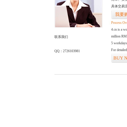
具体交易
我要
Process Ov
4.cn is a w
million RMB
联系我们
5 workdays
For detaile
QQ：2726103981
BUY 