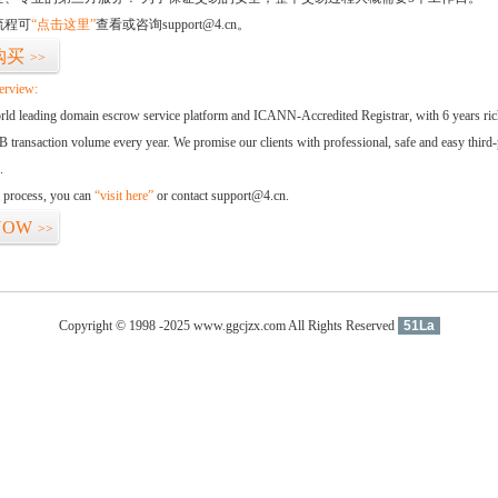
流程可
“点击这里”
查看或咨询support@4.cn。
购买
>>
erview:
orld leading domain escrow service platform and ICANN-Accredited Registrar, with 6 years ri
 transaction volume every year. We promise our clients with professional, safe and easy third-
.
d process, you can
“visit here”
or contact support@4.cn.
NOW
>>
Copyright © 1998 -2025 www.ggcjzx.com All Rights Reserved
51La